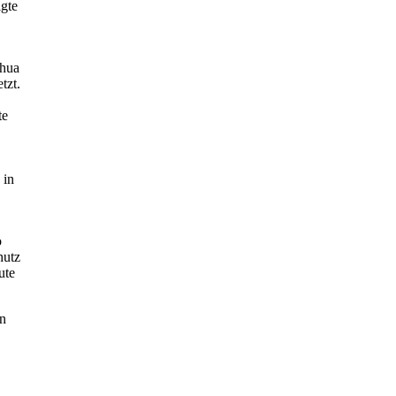
igte
ahua
tzt.
te
 in
o
hutz
ute
en