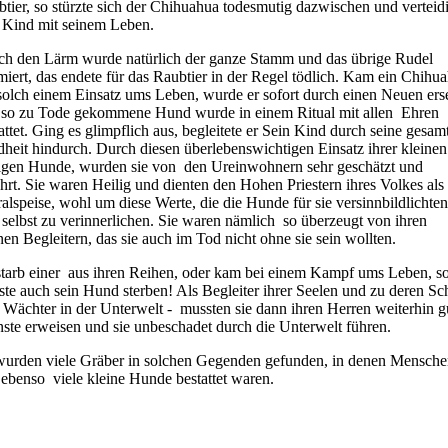
tier, so stürzte sich der Chihuahua todesmutig dazwischen und verteid
 Kind mit seinem Leben.
ch den Lärm wurde natürlich der ganze Stamm und das übrige Rudel
miert, das endete für das Raubtier in der Regel tödlich. Kam ein Chihu
solch einem Einsatz ums Leben, wurde er sofort durch einen Neuen erse
 so zu Tode gekommene Hund wurde in einem Ritual mit allen
Ehren
attet. Ging es glimpflich aus, begleitete er Sein Kind durch seine gesam
heit hindurch. Durch diesen überlebenswichtigen Einsatz ihrer kleinen
igen Hunde, wurden sie von
den Ureinwohnern sehr geschätzt und
hrt. Sie waren Heilig und dienten den Hohen Priestern ihres Volkes als
alspeise, wohl um diese Werte, die die Hunde für sie versinnbildlichten
 selbst zu verinnerlichen. Sie waren nämlich
so überzeugt von ihren
nen Begleitern, das sie auch im Tod nicht ohne sie sein wollten.
tarb einer
aus ihren Reihen, oder kam bei einem Kampf ums Leben, s
te auch sein Hund sterben! Als Begleiter ihrer Seelen und zu deren Sc
s Wächter in der Unterwelt -
mussten sie dann ihren Herren weiterhin g
ste erweisen und sie unbeschadet durch die Unterwelt führen.
wurden viele Gräber in solchen Gegenden gefunden, in denen Mensch
 ebenso
viele kleine Hunde bestattet waren.