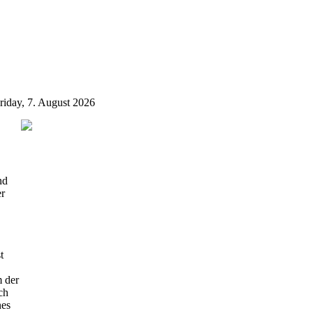
riday, 7. August 2026
nd
er
t
m der
ch
nes