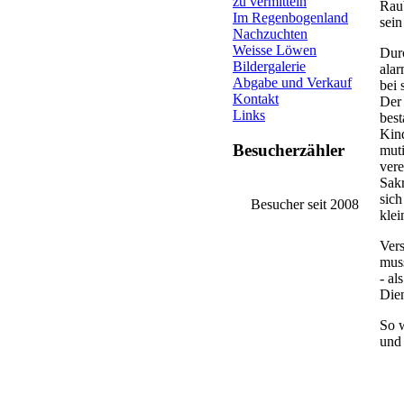
zu vermitteln
Raub
Im Regenbogenland
sein
Nachzuchten
Weisse Löwen
Dur
Bildergalerie
alar
Abgabe und Verkauf
bei 
Kontakt
Der
Links
best
Kind
Besucherzähler
mut
vere
Sakr
sich
Besucher seit 2008
klei
Vers
muss
- al
Dien
So 
und