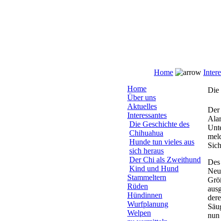
Home
Inter
Home
Die
Über uns
Aktuelles
Der
Interessantes
Alar
Die Geschichte des
Unte
Chihuahua
meld
Hunde tun vieles aus
Sich
sich heraus
Der Chi als Zweithund
Des 
Kind und Hund
Neug
Stammeltern
Grö
Rüden
ausg
Hündinnen
dere
Wurfplanung
Säug
Welpen
nun 