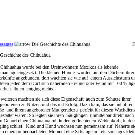
essantes
Die Geschichte des Chihuahua
F
 Geschichte des Chihuahua
 Chihuahua wurde bei den Ureinwohnern Mexikos als lebende
manlage eingesetzt. Die kleinen Hunde
wurden auf den Dächern ihrer
rkünfte angebunden, dort wachten sie wie auf
einem Aussichtsturm u
eten jeden dem Dorf sich nähernden Freund oder Feind mit 100 %-tig
erheit. Ihnen
entging nichts.
weiteren machten sie sich diese Eigenschaft
auch zum Schutze ihrer
eborenen zu Nutzen und das mit Erfolg. Dazu kam, das sie mit
ihrer
ße
und ihrem angeborener Mut geradezu
perfekt für diesen Wachdiens
estattet waren. So legten sie ihren
Säuglingen
unmittelbar direkt nach
n Geburt einen Chihuahua mit in den geflochtenen Weidenkorb, in de
ling schlief.
Kind und Hund wuchsen nun gemeinsam auf. Näherte si
in einem unbeobachteten Moment eine Schlange od. ein sonstiges klei